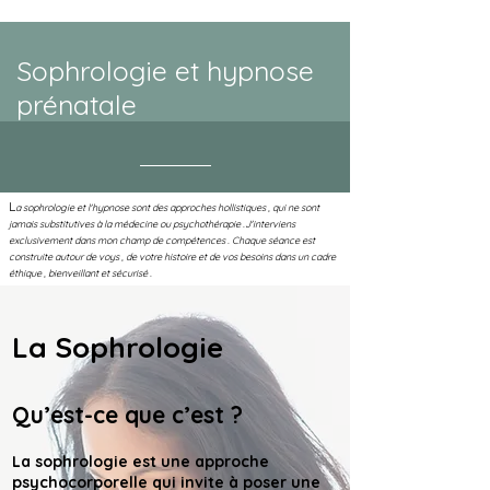
Sophrologie et hypnose
prénatale
L
a sophrologie et l'hypnose sont des approches hollistiques , qui ne sont
jamais substitutives à la médecine ou psychothérapie .J'interviens
exclusivement dans mon champ de compétences . Chaque séance est
construite autour de voys , de votre histoire et de vos besoins dans un cadre
éthique , bienveillant et sécurisé .
La Sophrologie
Qu’est-ce que c’est ?
La sophrologie est une approche
psychocorporelle qui invite à poser une