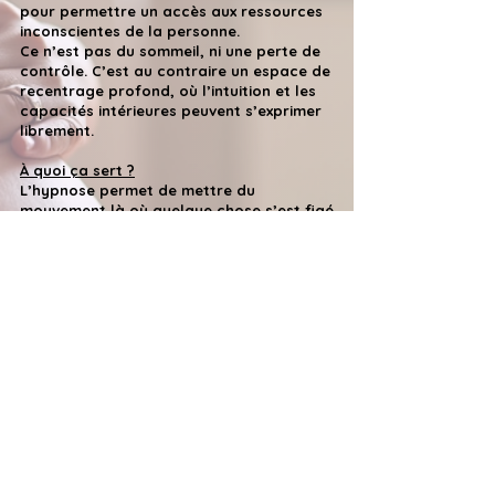
pour permettre un accès aux ressources
inconscientes de la personne.
Ce n’est pas du sommeil, ni une perte de
contrôle. C’est au contraire un espace de
recentrage profond, où l’intuition et les
capacités intérieures peuvent s’exprimer
librement.
À quoi ça sert ?
L’hypnose permet de mettre du
mouvement là où quelque chose s’est figé
— une peur, une douleur, un blocage
émotionnel. Elle est particulièrement
indiquée pour la gestion de la douleur
aiguë et chronique, l’anxiété et les
phobies, l’accompagnement périnatal, les
troubles du sommeil et
l’accompagnement des enfants et
adolescents.
Mon approche
Ma formation en hypnose périnatale
s’appuie sur la méthode créée par Lise
Bartoli, psychologue clinicienne
spécialisée en périnatalité, enrichie de