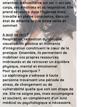
attention bienveillante sur soi — sur son
corps, ses émotions et sa respiration. Elle
prend sa source dans l’hypnose mais
travaille en pleine conscience, dans un
état de détente active entre veille et
sommeil.
A quoi ca sert ?
Respiration, relaxation dynamique,
visualisation positive et moments
d’intégration constituent le cœur de la
pratique. Ensemble, ils permettent de
mobiliser vos propres ressources
intérieures et de retrouver un équilibre
physique, mental et émotionnel.
Pour qui et pourquoi ?
La sophrologie s’adresse à toute
personne traversant une période de
stress, de changement ou de
vulnérabilité quelle que soit son étape de
vie. Elle ne soigne pas, mais accompagne
et soutient, en complément d’un suivi
médical ou psychologique si nécessaire.