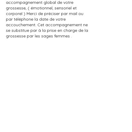
accompagnement global de votre
grossesse, ( émotionnel, sensoriel et
corporel ) Merci de préciser par mail ou
par téléphone la date de votre
accouchement. Cet accompagnement ne
se substitue par à la prise en charge de la
grossesse par les sages femmes .
Politique d'annulation
Toute annulation effectuée le jour même
sera due
Coordonnées
+33603000836
sens_etre@me.com
Neuilly-sur-Seine, France